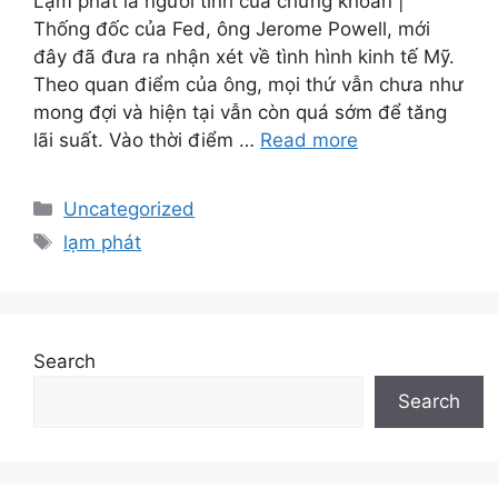
Lạm phát là người tình của chứng khoán |
Thống đốc của Fed, ông Jerome Powell, mới
đây đã đưa ra nhận xét về tình hình kinh tế Mỹ.
Theo quan điểm của ông, mọi thứ vẫn chưa như
mong đợi và hiện tại vẫn còn quá sớm để tăng
lãi suất. Vào thời điểm …
Read more
Categories
Uncategorized
Tags
lạm phát
Search
Search