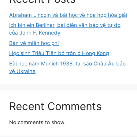
Abraham Lincoln và bài học về hòa hợp hòa giải
Ich bin ein Berliner, bài diễn văn bảo vệ tự do
của John F. Kennedy
Bàn về miễn học phí
Học sinh Triều Tiên bỏ trốn ở Hong Kong
Bài học năm Munich 1938, tại sao Châu Âu bảo
vệ Ukraine
Recent Comments
No comments to show.