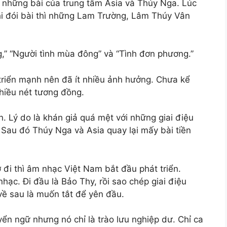
 những bài của trung tâm Asia và Thúy Nga. Lúc
Khi đói bài thì những Lam Trường, Lâm Thúy Vân
,” “Người tình mùa đông” và “Tình đơn phương.”
triển mạnh nên đã ít nhiều ảnh hưởng. Chưa kể
hiều nét tương đồng.
n. Lý do là khán giả quá mệt với những giai điệu
. Sau đó Thúy Nga và Asia quay lại mấy bài tiền
 đi thì âm nhạc Việt Nam bắt đầu phát triển.
nhạc. Đi đầu là Bảo Thy, rồi sao chép giai điệu
ề sau là muốn tắt để yên đầu.
n ngữ nhưng nó chỉ là trào lưu nghiệp dư. Chỉ ca