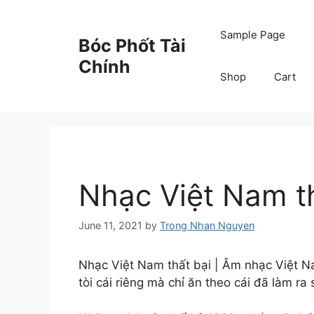
Skip
to
Sample Page
Bóc Phốt Tài
content
Chính
Shop
Cart
Nhạc Việt Nam th
June 11, 2021
by
Trong Nhan Nguyen
Nhạc Việt Nam thất bại | Âm nhạc Việt Na
tòi cái riêng mà chỉ ăn theo cái đã làm ra 