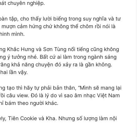
hát chuyên nghiệp.
oàn tập, cho thấy lười biếng trong suy nghĩa và tư
ể mượn cảm hứng chứ không thể chôm rồi nói là
hinh mình.
ững Khắc Hưng và Sơn Tùng nổi tiếng cũng không
rùng ý tưởng nhé. Bất cứ ai làm trong ngành sáng
 rằng khả năng chuyện đó xảy ra là gần không.
hai lần vậy.
 tạo thì hãy tự phải bản thân, “Mình sẽ mang lại
rồi câu view. Đó là lý do vì sao âm nhạc Việt Nam
chỉ bám theo người khác.
Lyly, Tiên Cookie và Kha. Nhưng số lượng làm nội