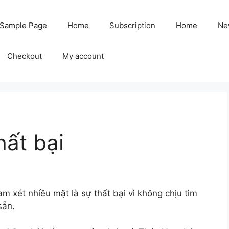
Sample Page
Home
Subscription
Home
Ne
Checkout
My account
ất bại
m xét nhiều mặt là sự thất bại vì không chịu tìm
sẵn.