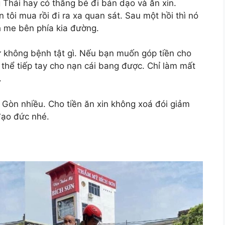
hái hay có thằng bé đi bán dạo và ăn xin.
 tôi mua rồi đi ra xa quan sát. Sau một hồi thì nó
h me bên phía kia đường.
ứ không bệnh tật gì. Nếu bạn muốn góp tiền cho
thể tiếp tay cho nạn cái bang được. Chỉ làm mất
.
 Gòn nhiều. Cho tiền ăn xin không xoá đói giảm
 đạo đức nhé.