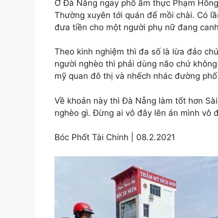
Ở Đà Nẵng ngay phố ẩm thực Phạm Hồng T
Thường xuyên tới quán để mồi chài. Có lần
đưa tiền cho một người phụ nữ đang can
Theo kinh nghiệm thì đa số là lừa đảo ch
người nghèo thì phải dùng não chứ không 
mỹ quan đô thị và nhếch nhác đường phố
Về khoản này thì Đà Nẵng làm tốt hơn Sài
nghèo gì. Đừng ai vô đây lên án mình vô
Bóc Phốt Tài Chính | 08.2.2021