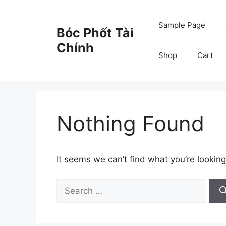
Skip
to
Sample Page
Bóc Phốt Tài
content
Chính
Shop
Cart
Nothing Found
It seems we can’t find what you’re looking
Search
for: