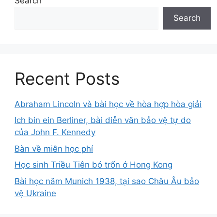
Search
Search
Recent Posts
Abraham Lincoln và bài học về hòa hợp hòa giải
Ich bin ein Berliner, bài diễn văn bảo vệ tự do
của John F. Kennedy
Bàn về miễn học phí
Học sinh Triều Tiên bỏ trốn ở Hong Kong
Bài học năm Munich 1938, tại sao Châu Âu bảo
vệ Ukraine