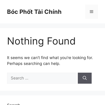
Skip
to
Bóc Phốt Tài Chính
Menu
content
Nothing Found
It seems we can’t find what you’re looking for.
Perhaps searching can help.
Search
for: