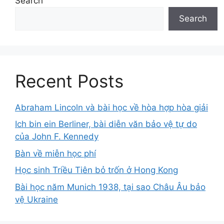
Search
Search
Recent Posts
Abraham Lincoln và bài học về hòa hợp hòa giải
Ich bin ein Berliner, bài diễn văn bảo vệ tự do
của John F. Kennedy
Bàn về miễn học phí
Học sinh Triều Tiên bỏ trốn ở Hong Kong
Bài học năm Munich 1938, tại sao Châu Âu bảo
vệ Ukraine