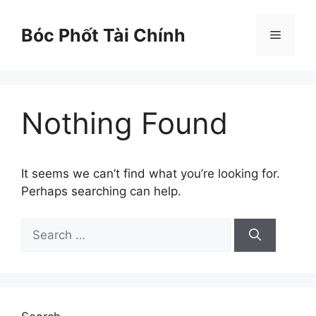
Skip
to
Bóc Phốt Tài Chính
Menu
content
Nothing Found
It seems we can’t find what you’re looking for.
Perhaps searching can help.
Search
for: