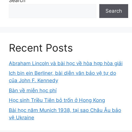
Search
Search
Recent Posts
Abraham Lincoln và bài học về hòa hợp hòa giải
Ich bin ein Berliner, bài diễn văn bảo vệ tự do
của John F. Kennedy
Bàn về miễn học phí
Học sinh Triều Tiên bỏ trốn ở Hong Kong
Bài học năm Munich 1938, tại sao Châu Âu bảo
vệ Ukraine