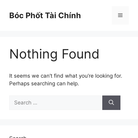
Skip
to
Bóc Phốt Tài Chính
Menu
content
Nothing Found
It seems we can’t find what you’re looking for.
Perhaps searching can help.
Search
for: