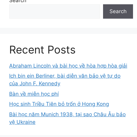
Search
Search
Recent Posts
Abraham Lincoln và bài học về hòa hợp hòa giải
Ich bin ein Berliner, bài diễn văn bảo vệ tự do
của John F. Kennedy
Bàn về miễn học phí
Học sinh Triều Tiên bỏ trốn ở Hong Kong
Bài học năm Munich 1938, tại sao Châu Âu bảo
vệ Ukraine