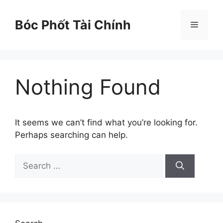
Skip
to
Bóc Phốt Tài Chính
Menu
content
Nothing Found
It seems we can’t find what you’re looking for.
Perhaps searching can help.
Search
for: