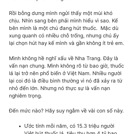
Rồi bỗng dưng mình ngửi thấy một mùi khó
chịu. Nhìn sang bên phải mình hiểu vì sao. Kế
bên mình là một chú đang hút thuốc. Mặc dù
xung quanh có nhiều chỗ trống, nhưng chú ấy
lại chọn hút hay kế mình và gần không ít trẻ em.
Mình không hề nghĩ xấu về Nha Trang. Đây là
vấn nạn chung. Mình không rõ từ bao giờ, thuốc
lá lại trở nên phổ biến ở Việt Nam. Nhiều người
lại coi đó là điều bình thường vì nó đã xảy ra từ
nhỏ đến lớn. Nhưng nó thực sự là vấn nạn
nghiêm trọng.
Đến mức nào? Hãy suy ngẫm về vài con số này.
Ước tính mỗi năm, có 15.3 triệu người
Việt hút thuốc lá, tiêu thụ hơn 4 tỷ bao,