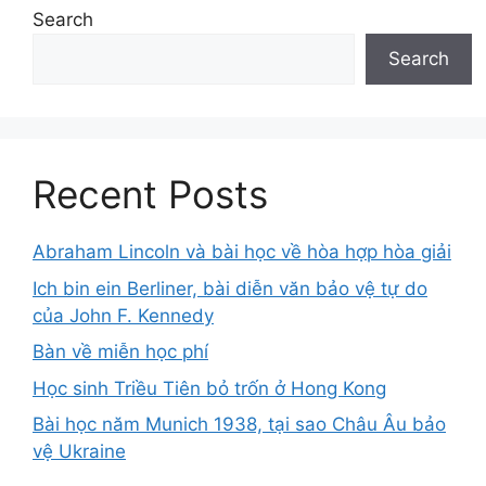
Search
Search
Recent Posts
Abraham Lincoln và bài học về hòa hợp hòa giải
Ich bin ein Berliner, bài diễn văn bảo vệ tự do
của John F. Kennedy
Bàn về miễn học phí
Học sinh Triều Tiên bỏ trốn ở Hong Kong
Bài học năm Munich 1938, tại sao Châu Âu bảo
vệ Ukraine