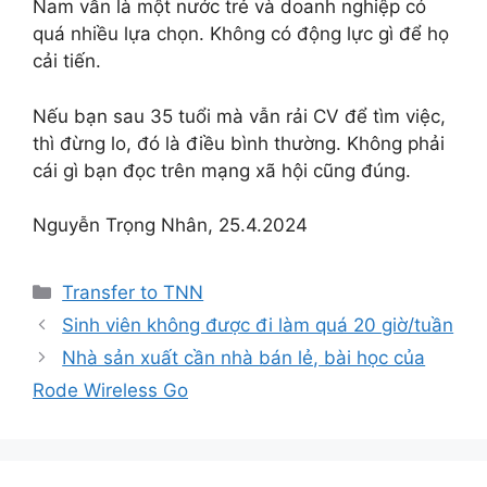
Nam vẫn là một nước trẻ và doanh nghiệp có
quá nhiều lựa chọn. Không có động lực gì để họ
cải tiến.
Nếu bạn sau 35 tuổi mà vẫn rải CV để tìm việc,
thì đừng lo, đó là điều bình thường. Không phải
cái gì bạn đọc trên mạng xã hội cũng đúng.
Nguyễn Trọng Nhân, 25.4.2024
Categories
Transfer to TNN
Sinh viên không được đi làm quá 20 giờ/tuần
Nhà sản xuất cần nhà bán lẻ, bài học của
Rode Wireless Go