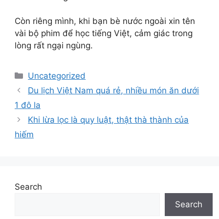
Còn riêng mình, khi bạn bè nước ngoài xin tên
vài bộ phim để học tiếng Việt, cảm giác trong
lòng rất ngại ngùng.
Categories
Uncategorized
Du lịch Việt Nam quá rẻ, nhiều món ăn dưới
1 đô la
Khi lừa lọc là quy luật, thật thà thành của
hiếm
Search
Search