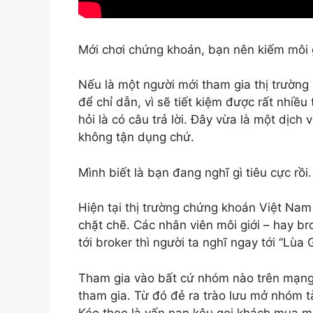
Mới chơi chứng khoán, bạn nên kiếm môi 
Nếu là một người mới tham gia thị trường
để chỉ dẫn, vì sẽ tiết kiệm được rất nhiều
hỏi là có câu trả lời. Đây vừa là một dịch 
không tận dụng chứ.
Mình biết là bạn đang nghĩ gì tiêu cực rồi.
Hiện tại thị trường chứng khoán Việt Na
chặt chẽ. Các nhân viên môi giới – hay br
tới broker thì người ta nghĩ ngay tới “Lùa 
Tham gia vào bất cứ nhóm nào trên mạng 
tham gia. Từ đó đẻ ra trào lưu mở nhóm tà
Kéo theo là vấn nạn kêu gọi khách mua mã