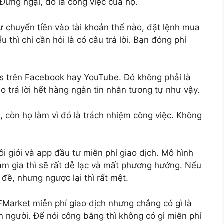
. Đừng ngại, đó là công việc của họ.
hư chuyển tiền vào tài khoản thế nào, đặt lệnh mua
u thì chỉ cần hỏi là có câu trả lời. Bạn đóng phí
ers trên Facebook hay YouTube. Đó không phải là
 trả lời hết hàng ngàn tin nhắn tương tự như vậy.
h, còn họ làm vì đó là trách nhiệm công việc. Không
 giới và app đầu tư miễn phí giao dịch. Mô hình
am gia thì sẽ rất dễ lạc và mất phương hướng. Nếu
 đề, nhưng ngược lại thì rất mệt.
FMarket miễn phí giao dịch nhưng chẳng có gì là
on người. Để nói công bằng thì không có gì miễn phí