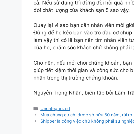
cả. Nếu sử dụng thì đừng đòi hỏi quá nhiề
đòi chất lượng của khách sạn 5 sao vậy.
Quay lại vì sao bạn cần nhân viên môi giớ
Đừng để họ kéo bạn vào trò đầu cơ chụp 
làm vậy thì có lẽ bạn nên tìm nhân viên tư
của họ, chăm sóc khách chứ không phải 
Cho nên, nếu mới chơi chứng khoán, bạn n
giúp tiết kiệm thời gian và công sức cho b
nhân trong thị trường chứng khoán.
Nguyễn Trọng Nhân, biên tập bởi Lâm Trân
Categories
Uncategorized
Mua chung cư chỉ được sở hữu 50 năm, rủi ro v
Shipper là công việc chứ không phải sự nghiệ