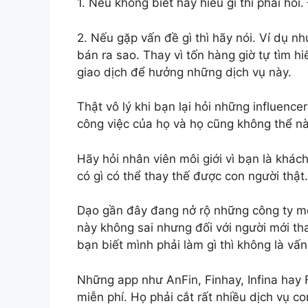
1. Nếu không biết hay hiểu gì thì phải hỏi
2. Nếu gặp vấn đề gì thì hãy nói. Ví dụ n
bán ra sao. Thay vì tốn hàng giờ tự tìm hiể
giao dịch để hưởng những dịch vụ này.
Thật vô lý khi bạn lại hỏi những influenc
công việc của họ và họ cũng không thể nào
Hãy hỏi nhân viên môi giới vì bạn là khác
có gì có thể thay thế được con người thật.
Dạo gần đây đang nở rộ những công ty môi
này không sai nhưng đối với người mới th
bạn biết mình phải làm gì thì không là vấn
Những app như AnFin, Finhay, Infina hay 
miễn phí. Họ phải cắt rất nhiều dịch vụ c