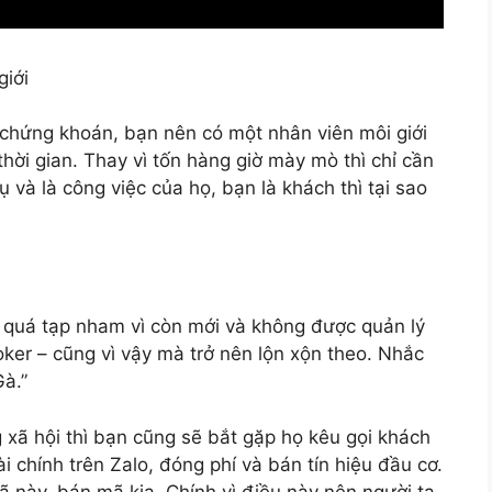
giới
 chứng khoán, bạn nên có một nhân viên môi giới
 thời gian. Thay vì tốn hàng giờ mày mò thì chỉ cần
vụ và là công việc của họ, bạn là khách thì tại sao
m quá tạp nham vì còn mới và không được quản lý
oker – cũng vì vậy mà trở nên lộn xộn theo. Nhắc
Gà.”
xã hội thì bạn cũng sẽ bắt gặp họ kêu gọi khách
i chính trên Zalo, đóng phí và bán tín hiệu đầu cơ.
 này, bán mã kia. Chính vì điều này nên người ta