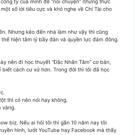
công ty của mình để “nói chuyện” nhưng thực
 một số lời tiêu cực và khó nghe về Chí Tài cho
nên. Nhưng kéo đến nhà làm như vậy thì cũng
 thể hiện tâm lý bầy đàn và quyền lực đám đông.
này nên đi học thuyết “Đắc Nhân Tâm” cơ bản,
biết cách cư xử hơn. Trong đời thì tôi đã học
c.
ột thì có nên nói hay không.
à vàng.
how biz. Nếu ai hỏi tôi thì gần 10 năm nay tôi
ruyền hình, lướt YouTube hay Facebook mà thấy