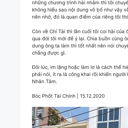
những chương trình hài nhảm thì tôi chuy
không hiểu sao nội dung vô bổ như vậy vẫ
nên nhớ, đó là quan điểm của riêng tôi th
Còn về Chí Tài thì lần cuối tôi coi hài củ
qua đời tôi mới để ý lại. Chia buồn cùng ô
dung ông ta làm thì tốt nhất nên nói chuy
chẳng được gì.
Đôi lúc, im lặng hoặc làm lơ là cách thể h
phải nói, ít ra là công khai rồi khiến ngư
Nhân Tâm.
Bóc Phốt Tài Chính | 15.12.2020